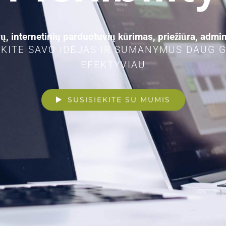
ių, internetinių parduotuvių kūrimas, priežiūra, admi
KITE SAVO IDĖJAS IR SUMANYMUS DAUG G
EFEKTYVIAU
SUSISIEKITE SU MUMIS