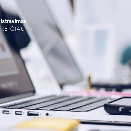
nistravimas
REIČIAU IR