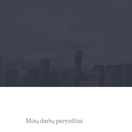
Mūsų darbų pavyzdžiai