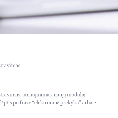
stravimas.
travimas, atnaujinimas, naujų modulių
 slėptis po fraze “elektroninė prekyba” arba e